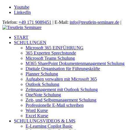
Youtube
LinkedIn
Telefon:
+49 171 9089451
| E-Mail:
info@treutlein-seminare.de
|
START
SCHULUNGEN
Microsoft 365 EINFÜHRUNG
365 Experten Sprechstunde
Microsoft Teams Schulung
M365 SharePoint Dokumentenmanagement Schulung
Digitale Organisation für Führungskräfte
Planner Schulung
Aufgaben verwalten mit Microsoft 365
Outlook Schulung
Zeitmanagement mit Outlook Schulung
OneNote Schulung
Zeit- und Selbstmanagement Schulung
Professionelle E-Mail schreiben
Word Kurse
Excel Kurse
SCHULUNGSVIDEOS & LMS
E-Learning Copilot Basic