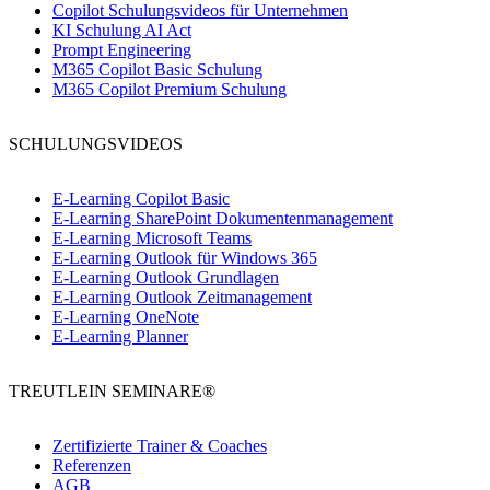
Copilot Schulungsvideos für Unternehmen
KI Schulung AI Act
Prompt Engineering
M365 Copilot Basic Schulung
M365 Copilot Premium Schulung
SCHULUNGSVIDEOS
E-Learning Copilot Basic
E-Learning SharePoint Dokumentenmanagement
E-Learning Microsoft Teams
E-Learning Outlook für Windows 365
E-Learning Outlook Grundlagen
E-Learning Outlook Zeitmanagement
E-Learning OneNote
E-Learning Planner
TREUTLEIN SEMINARE®
Zertifizierte Trainer & Coaches
Referenzen
AGB