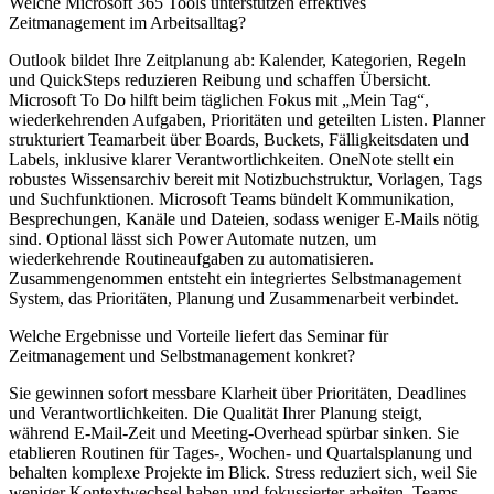
Welche Microsoft 365 Tools unterstützen effektives
Zeitmanagement im Arbeitsalltag?
Outlook bildet Ihre Zeitplanung ab: Kalender, Kategorien, Regeln
und QuickSteps reduzieren Reibung und schaffen Übersicht.
Microsoft To Do hilft beim täglichen Fokus mit „Mein Tag“,
wiederkehrenden Aufgaben, Prioritäten und geteilten Listen. Planner
strukturiert Teamarbeit über Boards, Buckets, Fälligkeitsdaten und
Labels, inklusive klarer Verantwortlichkeiten. OneNote stellt ein
robustes Wissensarchiv bereit mit Notizbuchstruktur, Vorlagen, Tags
und Suchfunktionen. Microsoft Teams bündelt Kommunikation,
Besprechungen, Kanäle und Dateien, sodass weniger E-Mails nötig
sind. Optional lässt sich Power Automate nutzen, um
wiederkehrende Routineaufgaben zu automatisieren.
Zusammengenommen entsteht ein integriertes Selbstmanagement
System, das Prioritäten, Planung und Zusammenarbeit verbindet.
Welche Ergebnisse und Vorteile liefert das Seminar für
Zeitmanagement und Selbstmanagement konkret?
Sie gewinnen sofort messbare Klarheit über Prioritäten, Deadlines
und Verantwortlichkeiten. Die Qualität Ihrer Planung steigt,
während E‑Mail‑Zeit und Meeting-Overhead spürbar sinken. Sie
etablieren Routinen für Tages-, Wochen- und Quartalsplanung und
behalten komplexe Projekte im Blick. Stress reduziert sich, weil Sie
weniger Kontextwechsel haben und fokussierter arbeiten. Teams