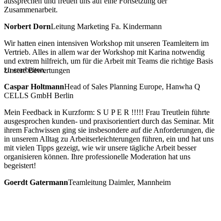
aussprechen und freuen uns auf eine Fortsetzung der
Zusammenarbeit.
Norbert Dorn
Leitung Marketing Fa. Kindermann
Wir hatten einen intensiven Workshop mit unseren Teamleitern im
Vertrieb. Alles in allem war der Workshop mit Karina notwendig
und extrem hilfreich, um für die Arbeit mit Teams die richtige Basis
zu erarbeiten.
Unsere Bewertungen
Caspar Holtmann
Head of Sales Planning Europe, Hanwha Q
CELLS GmbH Berlin
Mein Feedback in Kurzform: S U P E R !!!!! Frau Treutlein führte
ausgesprochen kunden- und praxisorientiert durch das Seminar. Mit
ihrem Fachwissen ging sie insbesondere auf die Anforderungen, die
in unserem Alltag zu Arbeitserleichterungen führen, ein und hat uns
mit vielen Tipps gezeigt, wie wir unsere tägliche Arbeit besser
organisieren können. Ihre professionelle Moderation hat uns
begeistert!
Goerdt Gatermann
Teamleitung Daimler, Mannheim