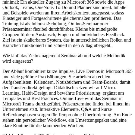
minimal: Ein aktueller Zugang zu Microsoft 365 sowie die Apps
Outlook, Teams, OneNote, To Do und Planner sind ideal. Inhalte
und Beispiele werden an Ihren Arbeitskontext angepasst, sodass
Einsteiger und Fortgeschrittene gleichermaßen profitieren. Das
Training ist als Inhouse-Schulung, Online-Seminar oder
Präsenzseminar flexibel durchführbar. Kleine bis mittelgroße
Gruppen fördern Austausch, Fragen und individuelles Feedback.
Ziel ist ein skalierbares System, das in unterschiedlichen Rollen und
Branchen funktioniert und schnell in den Alltag übergeht.
Wie läuft das Zeitmanagement Seminar ab und welche Methodik
wird eingesetzt?
Der Ablauf kombiniert kurze Impulse, Live-Demos in Microsoft 365
und viele geführte Praxisübungen. Sie arbeiten an echten
Aufgabenlisten, Kalendern, Notizbüchern und Team-Boards, damit
der Transfer direkt gelingt. Didaktisch setzen wir auf Micro-
Learning, Habit-Design und bewährte Priorisierung, ergänzt um
Templates und Best Practices. Online-Live wird das Seminar in
Microsoft Teams durchgeführt, Präsenztermine finden bei Ihnen im
Unternehmen statt. Interaktive Elemente, Q&A und kurze
Reflexionsphasen sorgen für Tempo ohne Überforderung. Am Ende
stehen ein persönlicher Workflow, ein Umsetzungspaket und eine
klare Routine für die kommenden Wochen.