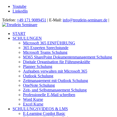
Youtube
LinkedIn
Telefon:
+49 171 9089451
| E-Mail:
info@treutlein-seminare.de
|
START
SCHULUNGEN
Microsoft 365 EINFÜHRUNG
365 Experten Sprechstunde
Microsoft Teams Schulung
M365 SharePoint Dokumentenmanagement Schulung
Digitale Organisation für Führungskräfte
Planner Schulung
Aufgaben verwalten mit Microsoft 365
Outlook Schulung
Zeitmanagement mit Outlook Schulung
OneNote Schulung
Zeit- und Selbstmanagement Schulung
Professionelle E-Mail schreiben
Word Kurse
Excel Kurse
SCHULUNGSVIDEOS & LMS
E-Learning Copilot Basic