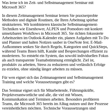
Was lerne ich im Zeit- und Selbstmanagement Seminar mit
Microsoft 365?
In diesem Zeitmanagement Seminar lernen Sie praxiserprobte
Methoden und digitale Routinen, die Ihren Arbeitstag spürbar
strukturieren. Wir kombinieren klassische Selbstmanagement-
Techniken wie Eisenhower, ALPEN und Pomodoro mit konkret
umsetzbaren Workflows in Microsoft 365. Sie richten fokussierte
Arbeitszeiten im Outlook‑Kalender ein, planen Aufgaben mit To Do
und Planner und halten Notizen sauber in OneNote fest. E‑Mail-
Aufkommen senken Sie durch Regeln, Kategorien und QuickSteps,
während Teams Ihnen hilft, Kanäle und Besprechungen effizient zu
moderieren. So entsteht ein System, das sowohl individuellen Fokus
als auch transparente Teamabstimmung ermöglicht. Ziel ist,
produktiv zu arbeiten, Stress zu reduzieren und verlässlich Erfolge
zu erzielen, ohne ständig länger arbeiten zu müssen.
Für wen eignet sich das Zeitmanagement und Selbstmanagement
Training und welche Voraussetzungen gibt es?
Das Seminar eignet sich für Mitarbeitende, Führungskräfte,
Projektverantwortliche und alle, die viel mit Wissen,
Kommunikation und Terminen arbeiten. Besonders profitieren
Teams, die Microsoft 365 bereits im Alltag nutzen und ihre Prozesse
vereinheitlichen möchten. Technische Voraussetzungen sind