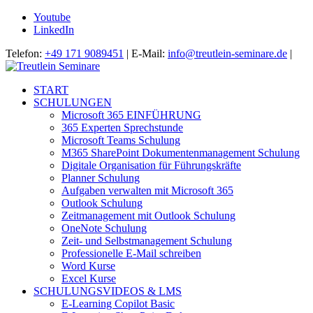
Youtube
LinkedIn
Telefon:
+49 171 9089451
| E-Mail:
info@treutlein-seminare.de
|
START
SCHULUNGEN
Microsoft 365 EINFÜHRUNG
365 Experten Sprechstunde
Microsoft Teams Schulung
M365 SharePoint Dokumentenmanagement Schulung
Digitale Organisation für Führungskräfte
Planner Schulung
Aufgaben verwalten mit Microsoft 365
Outlook Schulung
Zeitmanagement mit Outlook Schulung
OneNote Schulung
Zeit- und Selbstmanagement Schulung
Professionelle E-Mail schreiben
Word Kurse
Excel Kurse
SCHULUNGSVIDEOS & LMS
E-Learning Copilot Basic