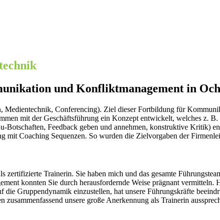
technik
unikation und Konfliktmanagement in Och
, Medientechnik, Conferencing). Ziel dieser Fortbildung für Kommun
mmen mit der Geschäftsführung ein Konzept entwickelt, welches z. 
Du-Botschaften, Feedback geben und annehmen, konstruktive Kritik) e
ning mit Coaching Sequenzen. So wurden die Zielvorgaben der Firmenlei
als zertifizierte Trainerin. Sie haben mich und das gesamte Führungs
t konnten Sie durch herausfordernde Weise prägnant vermitteln. Hierz
uf die Gruppendynamik einzustellen, hat unsere Führungskräfte beeindru
nen zusammenfassend unsere große Anerkennung als Trainerin aussprec