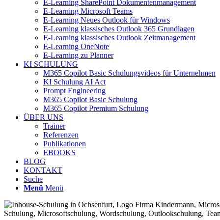
E-Learning SharePoint Dokumentenmanagement
E-Learning Microsoft Teams
E-Learning Neues Outlook für Windows
E-Learning klassisches Outlook 365 Grundlagen
E-Learning klassisches Outlook Zeitmanagement
E-Learning OneNote
E-Learning zu Planner
KI SCHULUNG
M365 Copilot Basic Schulungsvideos für Unternehmen
KI Schulung AI Act
Prompt Engineering
M365 Copilot Basic Schulung
M365 Copilot Premium Schulung
ÜBER UNS
Trainer
Referenzen
Publikationen
EBOOKS
BLOG
KONTAKT
Suche
Menü
Menü