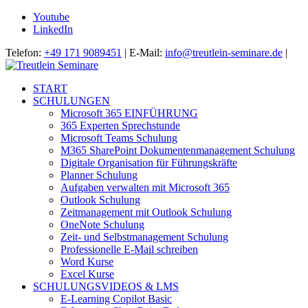
Youtube
LinkedIn
Telefon:
+49 171 9089451
| E-Mail:
info@treutlein-seminare.de
|
START
SCHULUNGEN
Microsoft 365 EINFÜHRUNG
365 Experten Sprechstunde
Microsoft Teams Schulung
M365 SharePoint Dokumentenmanagement Schulung
Digitale Organisation für Führungskräfte
Planner Schulung
Aufgaben verwalten mit Microsoft 365
Outlook Schulung
Zeitmanagement mit Outlook Schulung
OneNote Schulung
Zeit- und Selbstmanagement Schulung
Professionelle E-Mail schreiben
Word Kurse
Excel Kurse
SCHULUNGSVIDEOS & LMS
E-Learning Copilot Basic