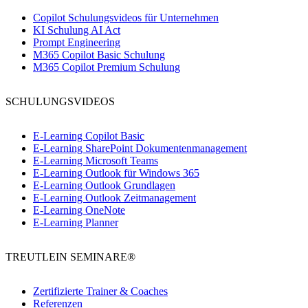
Copilot Schulungsvideos für Unternehmen
KI Schulung AI Act
Prompt Engineering
M365 Copilot Basic Schulung
M365 Copilot Premium Schulung
SCHULUNGSVIDEOS
E-Learning Copilot Basic
E-Learning SharePoint Dokumentenmanagement
E-Learning Microsoft Teams
E-Learning Outlook für Windows 365
E-Learning Outlook Grundlagen
E-Learning Outlook Zeitmanagement
E-Learning OneNote
E-Learning Planner
TREUTLEIN SEMINARE®
Zertifizierte Trainer & Coaches
Referenzen