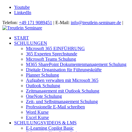
Youtube
LinkedIn
Telefon:
+49 171 9089451
| E-Mail:
info@treutlein-seminare.de
|
START
SCHULUNGEN
Microsoft 365 EINFÜHRUNG
365 Experten Sprechstunde
Microsoft Teams Schulung
M365 SharePoint Dokumentenmanagement Schulung
Digitale Organisation für Führungskräfte
Planner Schulung
Aufgaben verwalten mit Microsoft 365
Outlook Schulung
Zeitmanagement mit Outlook Schulung
OneNote Schulung
Zeit- und Selbstmanagement Schulung
Professionelle E-Mail schreiben
Word Kurse
Excel Kurse
SCHULUNGSVIDEOS & LMS
E-Learning Copilot Basic