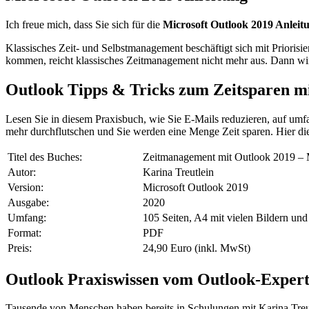
Ich freue mich, dass Sie sich für die
Microsoft Outlook 2019 Anlei
Klassisches Zeit- und Selbstmanagement beschäftigt sich mit Prioris
kommen, reicht klassisches Zeitmanagement nicht mehr aus. Dann wir
Outlook Tipps & Tricks zum Zeitsparen m
Lesen Sie in diesem Praxisbuch, wie Sie E-Mails reduzieren, auf umf
mehr durchflutschen und Sie werden eine Menge Zeit sparen. Hier di
Titel des Buches:
Zeitmanagement mit Outlook 2019 – M
Autor:
Karina Treutlein
Version:
Microsoft Outlook 2019
Ausgabe:
2020
Umfang:
105 Seiten, A4 mit vielen Bildern und
Format:
PDF
Preis:
24,90 Euro (inkl. MwSt)
Outlook Praxiswissen vom Outlook-Exper
Tausende von Menschen haben bereits in Schulungen mit Karina Treutle