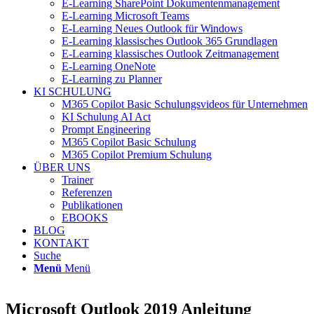
E-Learning SharePoint Dokumentenmanagement
E-Learning Microsoft Teams
E-Learning Neues Outlook für Windows
E-Learning klassisches Outlook 365 Grundlagen
E-Learning klassisches Outlook Zeitmanagement
E-Learning OneNote
E-Learning zu Planner
KI SCHULUNG
M365 Copilot Basic Schulungsvideos für Unternehmen
KI Schulung AI Act
Prompt Engineering
M365 Copilot Basic Schulung
M365 Copilot Premium Schulung
ÜBER UNS
Trainer
Referenzen
Publikationen
EBOOKS
BLOG
KONTAKT
Suche
Menü
Menü
Microsoft Outlook 2019 Anleitung