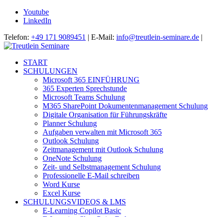
Youtube
LinkedIn
Telefon:
+49 171 9089451
| E-Mail:
info@treutlein-seminare.de
|
START
SCHULUNGEN
Microsoft 365 EINFÜHRUNG
365 Experten Sprechstunde
Microsoft Teams Schulung
M365 SharePoint Dokumentenmanagement Schulung
Digitale Organisation für Führungskräfte
Planner Schulung
Aufgaben verwalten mit Microsoft 365
Outlook Schulung
Zeitmanagement mit Outlook Schulung
OneNote Schulung
Zeit- und Selbstmanagement Schulung
Professionelle E-Mail schreiben
Word Kurse
Excel Kurse
SCHULUNGSVIDEOS & LMS
E-Learning Copilot Basic