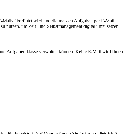
E-Mails überflutet wird und die meisten Aufgaben per E-Mail
 zu nutzen, um Zeit- und Selbstmanagement digital umzusetzen.
n und Aufgaben klasse verwalten können. Keine E-Mail wird Ihnen
altig begeistert. Auf Google finden Sie fast ausschließlich 5-