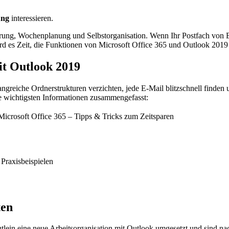
tung
interessieren.
ierung, Wochenplanung und Selbstorganisation. Wenn Ihr Postfach von 
d es Zeit, die Funktionen von Microsoft Office 365 und Outlook 2019
it Outlook 2019
angreiche Ordnerstrukturen verzichten, jede E-Mail blitzschnell finde
e wichtigsten Informationen zusammengefasst:
icrosoft Office 365 – Tipps & Tricks zum Zeitsparen
 Praxisbeispielen
ten
in eine neue Arbeitsorganisation mit Outlook umgesetzt und sind nachh