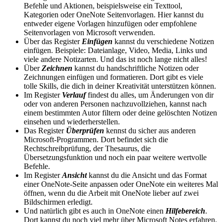
Befehle und Aktionen, beispielsweise ein Texttool,
Kategorien oder OneNote Seitenvorlagen. Hier kannst du
entweder eigene Vorlagen hinzufügen oder empfohlene
Seitenvorlagen von Microsoft verwenden.
Über das Register
Einfügen
kannst du verschiedene Notizen
einfügen. Beispiele: Dateianlage, Video, Media, Links und
viele andere Notizarten. Und das ist noch lange nicht alles!
Über
Zeichnen
kannst du handschriftliche Notizen oder
Zeichnungen einfügen und formatieren. Dort gibt es viele
tolle Skills, die dich in deiner Kreativität unterstützen können.
Im Register
Verlauf
findest du alles, um Änderungen von dir
oder von anderen Personen nachzuvollziehen, kannst nach
einem bestimmten Autor filtern oder deine gelöschten Notizen
einsehen und wiederherstellen.
Das Register
Überprüfen
kennst du sicher aus anderen
Microsoft-Programmen. Dort befindet sich die
Rechtschreibprüfung, der Thesaurus, die
Übersetzungsfunktion und noch ein paar weitere wertvolle
Befehle.
Im Register
Ansicht
kannst du die Ansicht und das Format
einer OneNote-Seite anpassen oder OneNote ein weiteres Mal
öffnen, wenn du die Arbeit mit OneNote lieber auf zwei
Bildschirmen erledigt.
Und natürlich gibt es auch in OneNote einen
Hilfebereich
.
Dort kannst du noch viel mehr über Microsoft Notes erfahren.