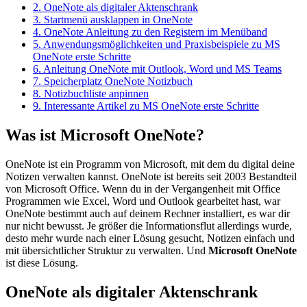
2.
OneNote als digitaler Aktenschrank
3.
Startmenü ausklappen in OneNote
4.
OneNote Anleitung zu den Registern im Menüband
5.
Anwendungsmöglichkeiten und Praxisbeispiele zu MS
OneNote erste Schritte
6.
Anleitung OneNote mit Outlook, Word und MS Teams
7.
Speicherplatz OneNote Notizbuch
8.
Notizbuchliste anpinnen
9.
Interessante Artikel zu MS OneNote erste Schritte
Was ist Microsoft OneNote?
OneNote ist ein Programm von Microsoft, mit dem du digital deine
Notizen verwalten kannst. OneNote ist bereits seit 2003 Bestandteil
von Microsoft Office. Wenn du in der Vergangenheit mit Office
Programmen wie Excel, Word und Outlook gearbeitet hast, war
OneNote bestimmt auch auf deinem Rechner installiert, es war dir
nur nicht bewusst. Je größer die Informationsflut allerdings wurde,
desto mehr wurde nach einer Lösung gesucht, Notizen einfach und
mit übersichtlicher Struktur zu verwalten. Und
Microsoft OneNote
ist diese Lösung.
OneNote als digitaler Aktenschrank