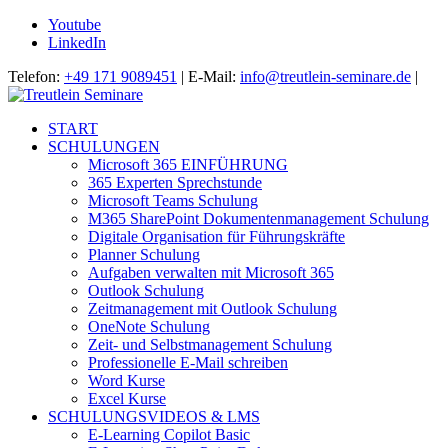
Youtube
LinkedIn
Telefon:
+49 171 9089451
| E-Mail:
info@treutlein-seminare.de
|
START
SCHULUNGEN
Microsoft 365 EINFÜHRUNG
365 Experten Sprechstunde
Microsoft Teams Schulung
M365 SharePoint Dokumentenmanagement Schulung
Digitale Organisation für Führungskräfte
Planner Schulung
Aufgaben verwalten mit Microsoft 365
Outlook Schulung
Zeitmanagement mit Outlook Schulung
OneNote Schulung
Zeit- und Selbstmanagement Schulung
Professionelle E-Mail schreiben
Word Kurse
Excel Kurse
SCHULUNGSVIDEOS & LMS
E-Learning Copilot Basic