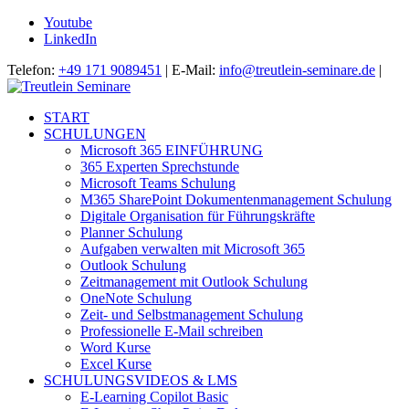
Youtube
LinkedIn
Telefon:
+49 171 9089451
| E-Mail:
info@treutlein-seminare.de
|
START
SCHULUNGEN
Microsoft 365 EINFÜHRUNG
365 Experten Sprechstunde
Microsoft Teams Schulung
M365 SharePoint Dokumentenmanagement Schulung
Digitale Organisation für Führungskräfte
Planner Schulung
Aufgaben verwalten mit Microsoft 365
Outlook Schulung
Zeitmanagement mit Outlook Schulung
OneNote Schulung
Zeit- und Selbstmanagement Schulung
Professionelle E-Mail schreiben
Word Kurse
Excel Kurse
SCHULUNGSVIDEOS & LMS
E-Learning Copilot Basic